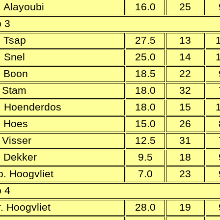
. Alayoubi
16.0
25
 3
. Tsap
27.5
13
. Snel
25.0
14
. Boon
18.5
22
. Stam
18.0
32
. Hoenderdos
18.0
15
. Hoes
15.0
26
 Visser
12.5
31
. Dekker
9.5
18
b. Hoogvliet
7.0
23
 4
r. Hoogvliet
28.0
19