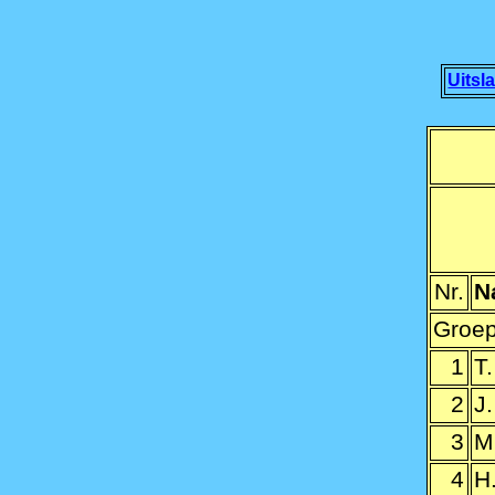
Uitsl
Nr.
N
Groep
1
T.
2
J
3
M
4
H