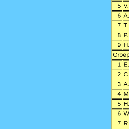
5
V
6
A
7
T
8
P
9
H.
Groep
1
E
2
C
3
A
4
M
5
H
6
W
7
R