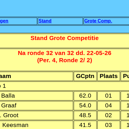
agen
Stand
Grote Comp.
Stand Grote Competitie
Na ronde 32 van 32 dd. 22-05-26
(Per. 4, Ronde 2/ 2)
aam
GCptn
Plaats
P
 1
 Balla
62.0
01
. Graaf
54.0
04
. Groot
48.5
02
. Keesman
41.5
03