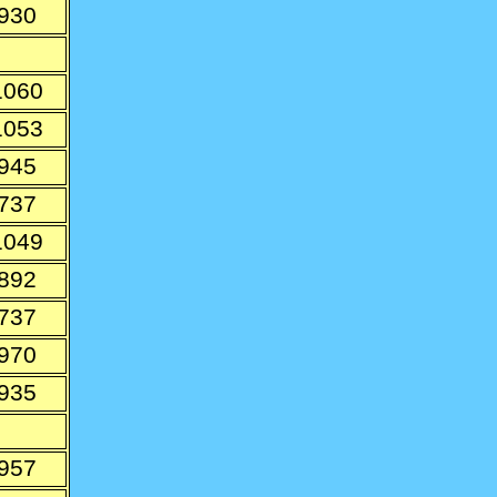
930
1060
1053
945
737
1049
892
737
970
935
957