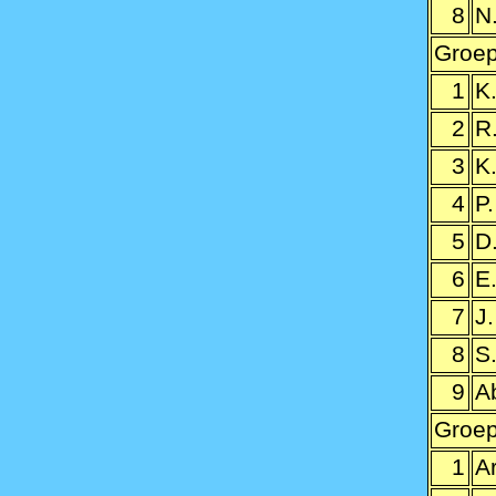
8
N
Groep
1
K
2
R
3
K
4
P
5
D
6
E
7
J.
8
S
9
A
Groep
1
A