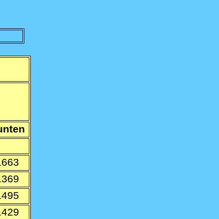
unten
1663
1369
1495
1429